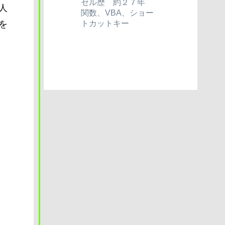
セル歴 約２７年
人
関数、VBA、ショー
トカットキー
を