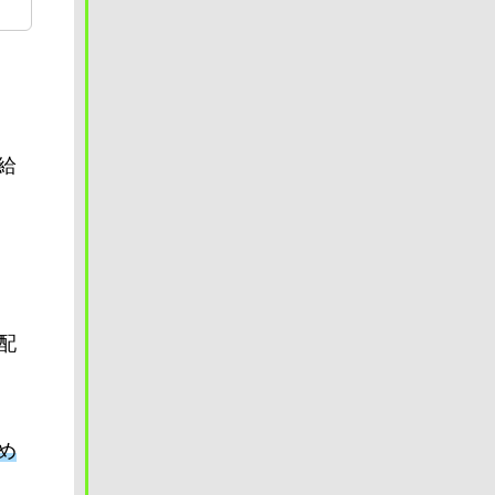
給
配
め