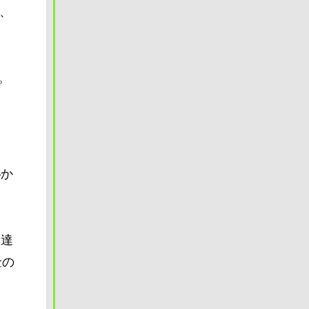
、
。
い
か
に達
金の