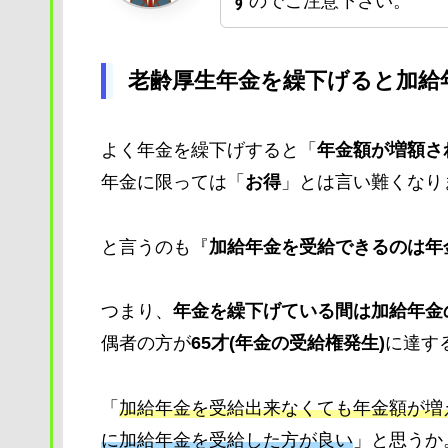
す
のでご注意下さい。
老齢厚生年金を繰下げると加給
よく年金を繰下げすると「
年金額が増額さ
年金に限っては「
お得
」とは言い難くなり
と言うのも『
加給年金を受給できるのは年
つまり、
年金を繰下げている間は加給年金
偶者の方が
65才(年金の受給権発生)
に達す
「
加給年金を受給出来なくても年金額が増
に加給年金を受給した方が良い
」と思うか