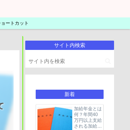
Lショートカット
サイト内検索
新着
て
加給年金とは
何？年間40
万円以上支給
される加給年