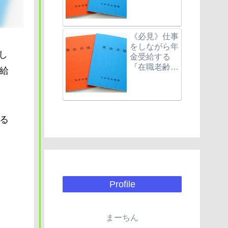
金について理
解しています
か？
《必見》仕事
をしながら年
し
金受給する
『在職老齢年
給
金』とは？
る
Profile
まーちん