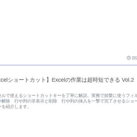
20
xcelショートカット】Excelの作業は超時短できる Vol.2
セルで使えるショートカットキーを丁寧に解説。実務で頻繁に使うフィ
や解除 行や列の非表示と削除 行や列の挿入を一撃で完了させるショ
ーを紹介します。