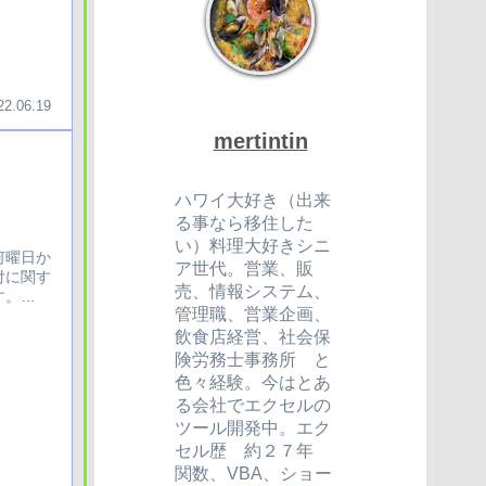
22.06.19
mertintin
ハワイ大好き（出来
る事なら移住した
、
い）料理大好きシニ
何曜日か
ア世代。営業、販
付に関す
売、情報システム、
す。
管理職、営業企画、
飲食店経営、社会保
険労務士事務所 と
色々経験。今はとあ
る会社でエクセルの
ツール開発中。エク
セル歴 約２７年
関数、VBA、ショー