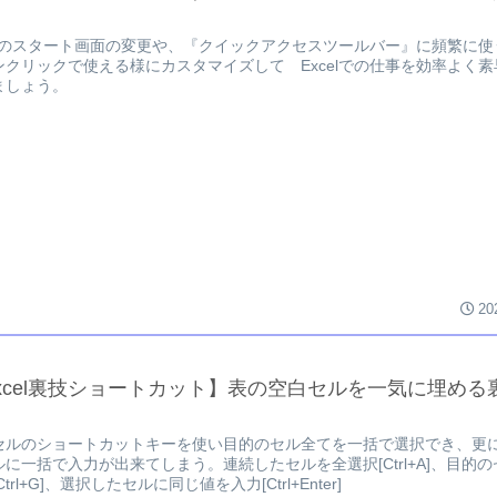
celのスタート画面の変更や、『クイックアクセスツールバー』に頻繁に
ンクリックで使える様にカスタマイズして Excelでの仕事を効率よく
ましょう。
20
xcel裏技ショートカット】表の空白セルを一気に埋める
セルのショートカットキーを使い目的のセル全てを一括で選択でき、更
ルに一括で入力が出来てしまう。連続したセルを全選択[Ctrl+A]、目的
Ctrl+G]、選択したセルに同じ値を入力[Ctrl+Enter]