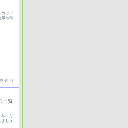
トカット
表示や削
22.10.27
の一覧
く様々な
しましょ