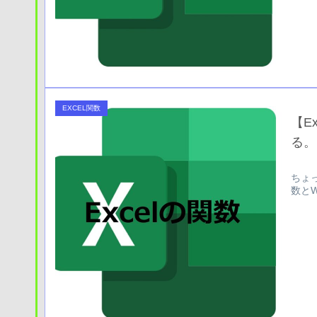
EXCEL関数
【E
る。
ちょ
数とW