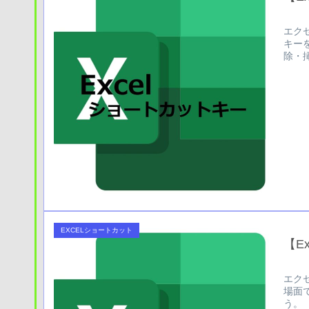
エク
キー
除・
EXCELショートカット
【E
エク
場面
う。