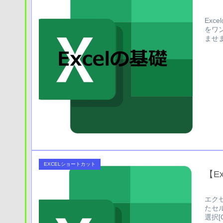
Ex
をワ
ませ
EXCELショートカット
【E
エク
たセ
選択[