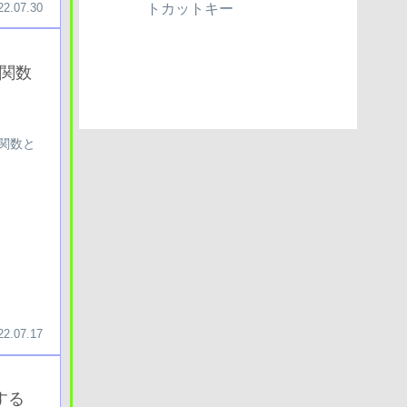
トカットキー
22.07.30
)関数
関数と
22.07.17
する