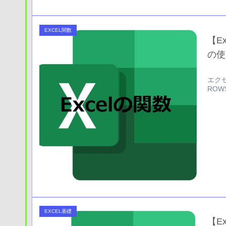
EXCEL関数
【E
の使
エク
RO
EXCEL基礎
【E