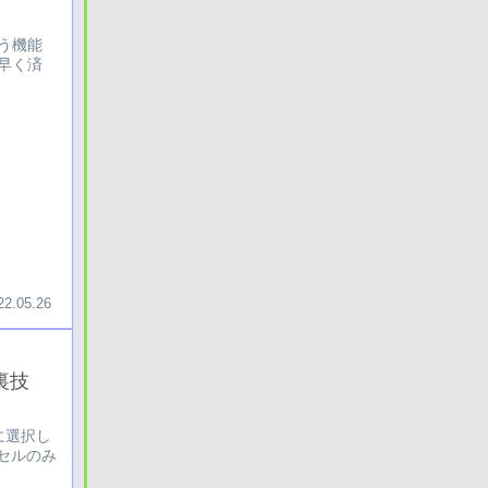
使う機能
素早く済
22.05.26
裏技
に選択し
のセルのみ