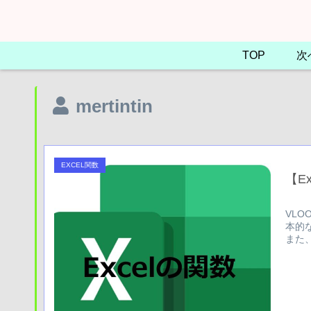
TOP
次
mertintin
EXCEL関数
【E
VL
本的
また