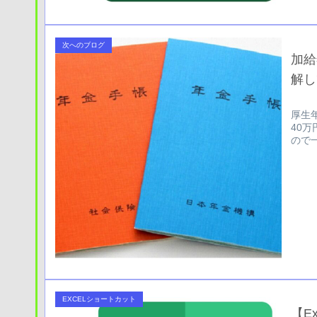
次へのブログ
加給
解し
厚生
40
ので
EXCELショートカット
【E