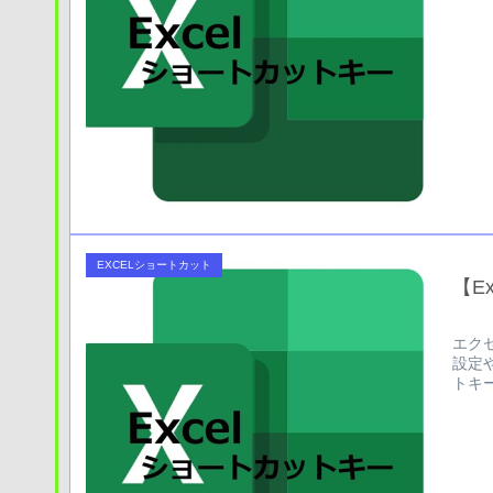
EXCELショートカット
【E
エク
設定
トキ