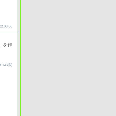
22.08.06
ー」を作
DAY関