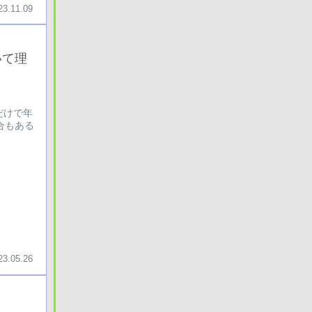
23.11.09
いて理
だけで年
合もある
23.05.26