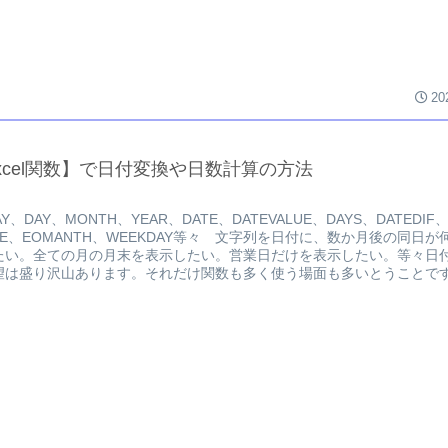
20
xcel関数】で日付変換や日数計算の方法
AY、DAY、MONTH、YEAR、DATE、DATEVALUE、DAYS、DATEDIF
TE、EOMANTH、WEEKDAY等々 文字列を日付に、数か月後の同日が
たい。全ての月の月末を表示したい。営業日だけを表示したい。等々日
望は盛り沢山あります。それだけ関数も多く使う場面も多いとうことで
KDAYは別枠で。