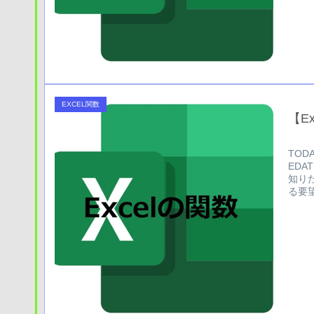
EXCEL関数
【E
TOD
EDA
知り
る要
WOR