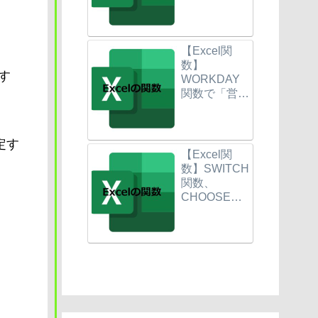
ル値を除外条
件に使って件
数や合計を求
める。
【Excel関
数】
す
WORKDAY
関数で「営業
日だけのカレ
ンダー」を作
る。
定す
【Excel関
数】SWITCH
関数、
CHOOSE関
数の使い方