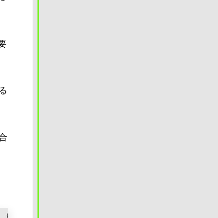
要
る
合