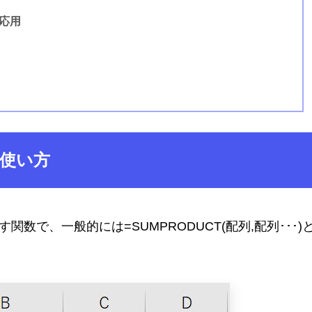
の応用
的使い方
関数で、一般的には=SUMPRODUCT(配列,配列･･･)