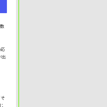
関数
の応
が出
てそ
じ