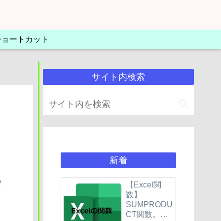
Lショートカット
サイト内検索
新着
っ
【Excel関
数】
SUMPRODU
CT関数。セ