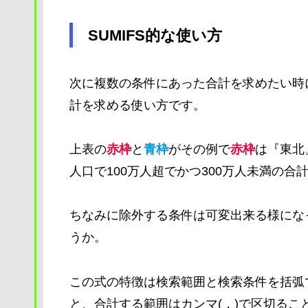
SUMIFS的な使い方
次に複数の条件にあった合計を求めたい時に
計を求める使い方です。
上表の
赤枠
と
青枠
がその例で
赤枠
は『東北
人口で100万人超でかつ300万人未満の合
ちなみに除外する条件は可変出来る様にな
うか。
この式の特徴は検索範囲と検索条件を括弧
と、合計する範囲はカンマ(，)で区切る