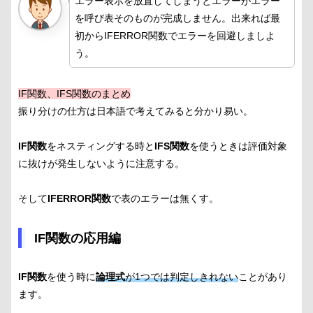
エラー表示を放置してしまうとエラーがエラー
を呼び表そのものが完成しません。出来れば最
初からIFERROR関数でエラーを回避しましよ
う。
IF関数、IFS関数のまとめ
振り分けの仕方は日本語で考えてみると分かり易い。
IF関数
をネスティングする時と
IFS関数
を使うときは評価対象
に抜けが発生しないように注意する。
そして
IFERROR関数
で表のエラーは無くす。
IF関数の応用編
IF関数
を使う時に
論理式
が1つでは判定しきれない
ことがあり
ます。