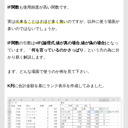
IF関数
も使用頻度が高い関数です。
実は
出来ることはさほど多く無い
のですが、以外に使う場面が
多いのではないでしょうか。
IF関数
の引数は
=IF(論理式,値が真の場合,値が偽の場合)
となっ
ています。「
何を言っているのかさっぱり
」という方の為に分
かり易く解説します。
まず、どんな場面で使うのか例を見て下さい。
K列
に合計金額を基にランク表示を作成してみました。