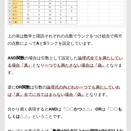
上の表は数学と国語それぞれの点数でランクをつけ総合で両方
の点数によって
A
と
S
ランクを設定しています。
AND関数
の場合は引数として設定した
論理式全てを満たしてい
る場合『真』
となり
一つでも満たさない場合は『偽』
となりま
す。
逆に
OR関数
は引数の
論理式の内どれか一つでも満たしていれ
ば『真』全てに当てはまらない場合『偽』
となります。
分かり易く表現すると
AND
は『〇〇
かつ
△△』
OR
は『〇〇
も
しくは
△△』ということです。