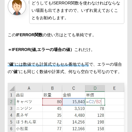
どうしてもISERROR関数を使わなければならな
い場面も出てきますので、いずれ覚えておくこ
とをお勧めします。
この
IFERROR関数
の使い方はとても単純です。
＝IFERROR(値,エラーの場合の値）
これだけ。
”
値
”には数値でも計算式でもセル番地でも可
で、エラーの場合
の”
値
”にも同じく数値や計算式、何なら空白でも可なのです。