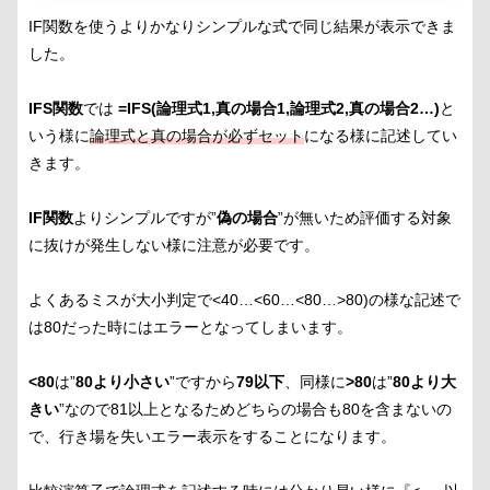
IF関数を使うよりかなりシンプルな式で同じ結果が表示できま
した。
IFS関数
では
=IFS(論理式1,真の場合1,論理式2,真の場合2…)
と
いう様に
論理式と真の場合が必ずセット
になる様に記述してい
きます。
IF関数
よりシンプルですが”
偽の場合
”が無いため評価する対象
に抜けが発生しない様に注意が必要です。
よくあるミスが大小判定で<40…<60…<80…>80)の様な記述で
は80だった時にはエラーとなってしまいます。
<80
は”
80より小さい
”ですから
79以下
、同様に
>80
は”
80より大
きい
”なので81以上となるためどちらの場合も80を含まないの
で、行き場を失いエラー表示をすることになります。