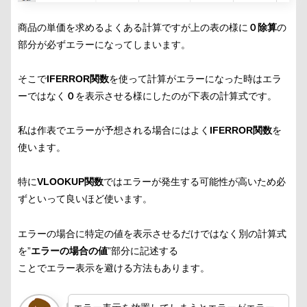
商品の単価を求めるよくある計算ですが上の表の様に
０除算
の
部分が必ずエラーになってしまいます。
そこで
IFERROR関数
を使って計算がエラーになった時はエラ
ーではなく
０
を表示させる様にしたのが下表の計算式です。
私は作表でエラーが予想される場合にはよく
IFERROR関数
を
使います。
特に
VLOOKUP関数
ではエラーが発生する可能性が高いため必
ずといって良いほど使います。
エラーの場合に特定の値を表示させるだけではなく別の計算式
を”
エラーの場合の値
”部分に記述する
ことでエラー表示を避ける方法もあります。