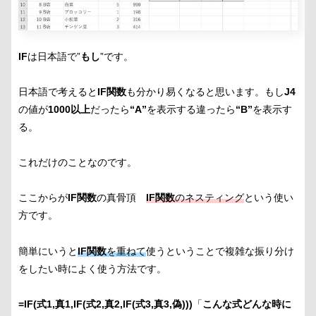
IF
は日本語で”
もし
”です。
日本語で考えると
IF関数
も分かり易くなると思います。もし
J4
の値が
1000以上
だったら
“A”
を表示する違ったら
“B”
を表示す
る。
これだけのことなのです。
ここからが
IF関数
の真骨頂
IF関数
のネスティング
という使い
方です。
簡単にいうと
IF関数
を重ねて
使うということで複雑な振り分け
をしたい時によく使う方法です。
=IF(式1,真1,IF(式2,真2,IF(式3,真3,偽)))
「
こんな式どんな時に