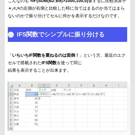
こんなのも
=IF(SUM(B2:B9)>1000,100,0)
要するに比較演算子
＝,<,>
の左側が右側と比較した時に当てはまるのか当てはまら
ないのかで振り分けてセルに何かを表示するだけなのです。
IFS関数でシンプルに振り分ける
「
いちいちIF関数を重ねるのは面倒！
」という方、最近のエク
セルで搭載された
IFS関数
を使って同じ
結果を表示することが出来ます。