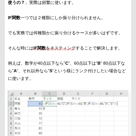
使うの？
」実際は頻繁に使います。
IF関数
一つでは２種類にしか振り分けられません。
でも実務では何種類かに振り分けるケースが多いはずです。
そんな時には
IF関数
をネスティング
することで解決します。
例えば、数学が40点以下なら”
C
”、60点以下は”
B
” 80点以下な
ら”
A
“、それ以外なら”
S
“という様にランク付けしたい場合など
に使います。