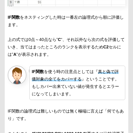
IF関数
をネスティングした時は一番左の論理式から順に評価し
ます。
上の式では0点～40点なら”
C
“、それ以外なら次の式を評価して
いき、当てはまったところのランクを表示するため
C2
セルに
は”
A
”が表示されます。
IF関数
を使う時の注意点としては『
真と偽で評
価対象の全てをカバーする
』ということです。
もしカバー出来ていない値が発生するとエラー
になってしまいます。
IF関数の論理式は難しいものでは無く極端に言えば「何でもあ
り」です。