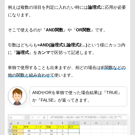
例えば複数の項目を判定に入れたい時には
論理式
に応用が必要
になります。
そこで使えるのが『
AND関数
』や『
OR関数
』です。
引数はどちらも
=AND(論理式1,論理式2…)
という様にカッコ内
に『
論理式
』を
カンマ
で区切って記述します。
単独で使用することも出来ますが、殆どの場合は
IF関数などの
他の関数と組み合わせて
使います。
ANDやORを単独で使った場合結果は『TRUE』
か『FALSE』が返ってきます。