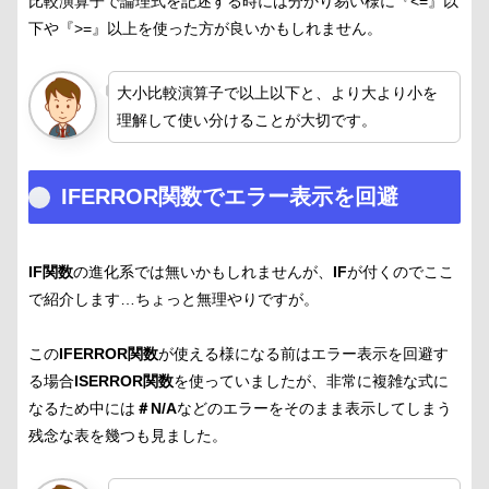
比較演算子で論理式を記述する時には分かり易い様に『<=』以
下や『>=』以上を使った方が良いかもしれません。
大小比較演算子で以上以下と、より大より小を
理解して使い分けることが大切です。
IFERROR関数でエラー表示を回避
IF関数
の進化系では無いかもしれませんが、
IF
が付くのでここ
で紹介します…ちょっと無理やりですが。
この
IFERROR関数
が使える様になる前はエラー表示を回避す
る場合
ISERROR関数
を使っていましたが、非常に複雑な式に
なるため中には
＃N/A
などのエラーをそのまま表示してしまう
残念な表を幾つも見ました。